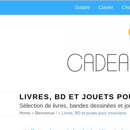
Skip
Guitare
Clavier
Cha
to
content
LIVRES, BD ET JOUETS P
Sélection de livres, bandes dessinées et j
Home
»
Bienvenue !
»
Livres, BD et jouets pour musiciens