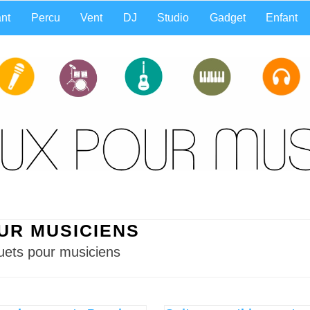
nt
Percu
Vent
DJ
Studio
Gadget
Enfant
OUR MUSICIENS
ouets pour musiciens