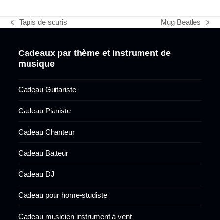
Tapis de souris
Mug Beatles
previous
next
post:
post:
Cadeaux par thème et instrument de
musique
Cadeau Guitariste
Cadeau Pianiste
Cadeau Chanteur
Cadeau Batteur
Cadeau DJ
Cadeau pour home-studiste
Cadeau musicien instrument à vent