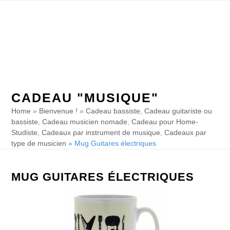
Skip
Open
Close
to
mobile
mobile
content
menu
menu
CADEAU "MUSIQUE"
Home
»
Bienvenue !
»
Cadeau bassiste
,
Cadeau guitariste ou
bassiste
,
Cadeau musicien nomade
,
Cadeau pour Home-
Studiste
,
Cadeaux par instrument de musique
,
Cadeaux par
type de musicien
»
Mug Guitares électriques
MUG GUITARES ÉLECTRIQUES