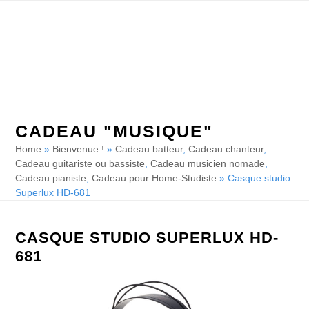
Skip
Open
Close
to
mobile
mobile
content
menu
menu
CADEAU "MUSIQUE"
Home
»
Bienvenue !
»
Cadeau batteur
,
Cadeau chanteur
,
Cadeau guitariste ou bassiste
,
Cadeau musicien nomade
,
Cadeau pianiste
,
Cadeau pour Home-Studiste
»
Casque studio
Superlux HD-681
CASQUE STUDIO SUPERLUX HD-
681