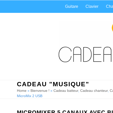
Skip
Guitare
Clavier
Cha
to
content
CADEAU "MUSIQUE"
Home
»
Bienvenue !
»
Cadeau batteur
,
Cadeau chanteur
,
C
MicroMix 2 USB
MICROMIXER 5 CANAUX AVEC BL