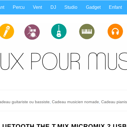
nt
Percu
Vent
DJ
Studio
Gadget
Enfant
adeau guitariste ou bassiste
,
Cadeau musicien nomade
,
Cadeau pianis
UETOOTH THE T.MIX MICROMIX 2 US