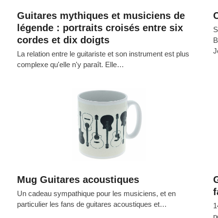
Guitares mythiques et musiciens de
C
légende : portraits croisés entre six
S
cordes et dix doigts
B
J
La relation entre le guitariste et son instrument est plus
complexe qu'elle n'y paraît. Elle…
Mug Guitares acoustiques
G
f
Un cadeau sympathique pour les musiciens, et en
particulier les fans de guitares acoustiques et…
1
p