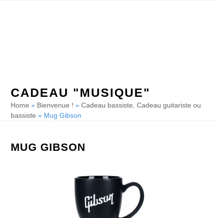
Skip
Open
Close
to
mobile
mobile
content
menu
menu
CADEAU "MUSIQUE"
Home
»
Bienvenue !
»
Cadeau bassiste
,
Cadeau guitariste ou
bassiste
»
Mug Gibson
MUG GIBSON